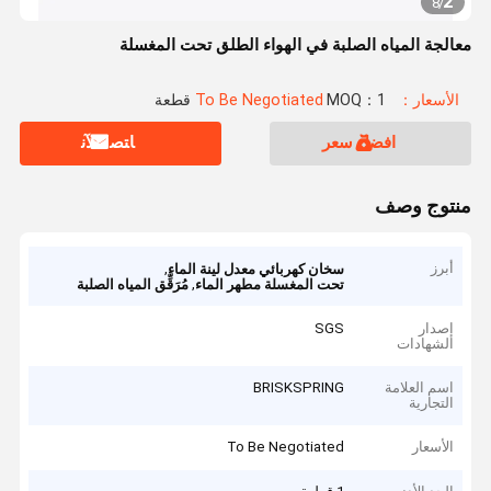
2
8
/
معالجة المياه الصلبة في الهواء الطلق تحت المغسلة
الأسعار：To Be Negotiated
MOQ：1 قطعة
افضل سعر
ﺎﺘﺼﻟ ﺍﻶﻧ
منتوج وصف
أبرز
,
سخان كهربائي معدل لينة الماء
,
تحت المغسلة مطهر الماء
مُرَقِّق المياه الصلبة
إصدار
SGS
الشهادات
اسم العلامة
BRISKSPRING
التجارية
الأسعار
To Be Negotiated