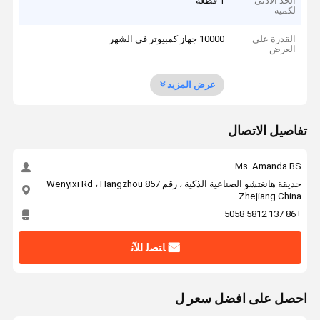
الحد الأدنى
1 قطعة
لكمية
القدرة على
10000 جهاز كمبيوتر في الشهر
العرض
عرض المزيد
تفاصيل الاتصال
Ms. Amanda BS
حديقة هانغتشو الصناعية الذكية ، رقم 857 Wenyixi Rd ، Hangzhou
Zhejiang China
+86 137 5812 5058
ﺎﺘﺼﻟ ﺍﻶﻧ
احصل على افضل سعر ل