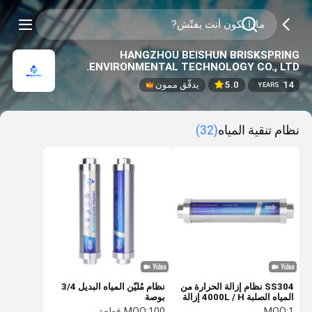
HANGZHOU BEISHUN BRISKSPRING
ENVIRONMENTAL TECHNOLOGY CO., LTD.
14
5.0
يدقّق ممون
YEARS
نظام تنقية المياه
(32)
SS304 نظام إزالة الحرارة من
نظام مُليّن المياه البديل 3/4
المياه الصلبة 4000L / H إزالة
بوصة
الحجم المائي للمنزل
1
MOQ:
100 قطعة
MOQ: