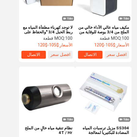
مكيف مياه عالي الأداء خالي من
لا توجد كهرباء مطفأة المياه مع
الملح من 3/4 بوصة للوقاية من
ربط الحبل 3/4 "والحفاظ على
المياه في جميع أنحاء المنزل
الخدمة لمدة تزيد عن 10
100 قطعة
MOQ:
100 قطعة
MOQ:
بدون كهرباء
سنوات
الأسعار:
$105-$120
الأسعار:
$105-$120
افضل سعر
الاتصال
افضل سعر
الاتصال
بيت
منتجات
معلومات عنا
جولة المصنع
SS304 مزيل ترسبات المياه
نظام تنقية مياه خالٍ من الملح
المضادة للبكتيريا لمعالجة
4T / Hr