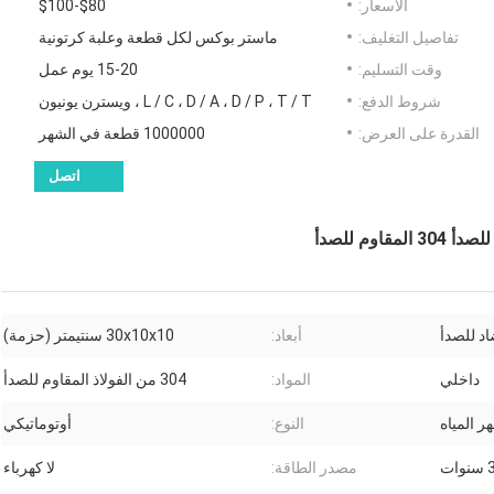
الأسعار:
$80-$100
تفاصيل التغليف:
ماستر بوكس ​​لكل قطعة وعلبة كرتونية
وقت التسليم:
15-20 يوم عمل
شروط الدفع:
L / C ، D / A ، D / P ، T / T ، ويسترن يونيون
القدرة على العرض:
1000000 قطعة في الشهر
اتصل
وم للصدأ
اد للصدأ
أبعاد:
30x10x10 سنتيمتر (حزمة)
داخلي
المواد:
304 من الفولاذ المقاوم للصدأ
ر المياه
النوع:
أوتوماتيكي
سنوات
مصدر الطاقة:
لا كهرباء