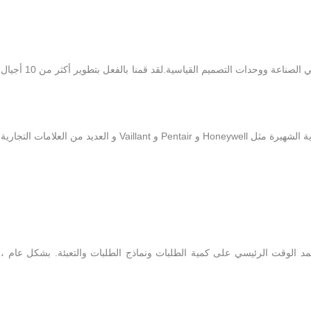
ج: نعم. نحن أكبر مصنعين لفلترات المياه في الصين ورائدة في الصناعة ووحدات التصميم القياسية.لقد قمنا بالفعل بتطوير أكثر من 10 أجيال
ج. نعم، نحن بالفعل نقوم بـ OEM و ODM مع العلامات التجارية الشهيرة مثل Honeywell و Pentair و Vaillant و العديد من العلامات التجارية
1500000 وحدة في الشهر ويعتمد الوقت الرئيسي على كمية الطلبات ونماذج الطلبات والتعبئة. بشكل عام ،