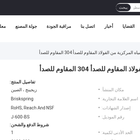
يبحث
القضايا
أخبار
اتصل بنا
مراقبة الجودة
جولة المصنع
معل
ركزية من الفولاذ المقاوم للصدأ 304 المقاوم للصدأ
 للصدأ 304 المقاوم للصدأ
تفاصيل المنتج:
مكان المنشأ:
زيجينج ، الصين
اسم العلامة التجارية:
Briskspring
إصدار الشهادات:
RoHS, Reach And NSF
رقم الموديل:
J-600-BS
شروط الدفع والشحن:
الحد الأدنى لكمية:
1