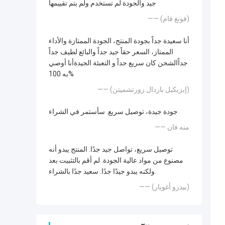
جيد والجودة لم تستخدم ولم يتم تقييمها
—— (فونغ فام)
أنا سعيدة جداً بجودة المنتج، الجودة الممتازة والأداء
الممتاز، السعر حقاً جيد جداً والبائع لطيف جداً
جداًالشحن كان سريع جداً و التعبئة الجيدةأنا أوصي
به 100%
—— (إيزيكيل باردال زورتشميتن)
جودة جيدة، توصيل سريع. سأستمر في الشراء
—— منه فان
توصيل سريع، تواصل جيد جدًا. المنتج يبدو أنه
مصنوع من مواد عالية الجودة. لم أقم بالتثبيت بعد
ولكنه يبدو جيدًا جدًا. سعيد جدًا بالشراء.
—— (بيدرو أغويار)