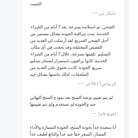
التثبيت
—— مايكل لين
الشحن: تم استلامه بسرعة. بعد 7 أيام من الشراء.
الخدمة: تمت مراقبة الجودة بشكل مستمر من
أجل الشحن السريع. لقد أرسلت لي العديد من
القصص المختلفة وقد نجحت في أي مكان.
التسليم: تلقيتها بسرعة، خلال 7 أيام من الشراء.
الخدمة: كانوا يراقبون باستمرار لضمان تسليم
سريع. الجودة: كانت تحتوي على العديد من
الملحقات، لذلك تناسبها بشكل جيد
—— الرصاص0617 لتر
لم يتم تقييم نوعية المنتج بعد نموذج المنتج النهائي
جيد والجودة لم تستخدم ولم يتم تقييمها
—— (فونغ فام)
أنا سعيدة جداً بجودة المنتج، الجودة الممتازة والأداء
الممتاز، السعر حقاً جيد جداً والبائع لطيف جداً