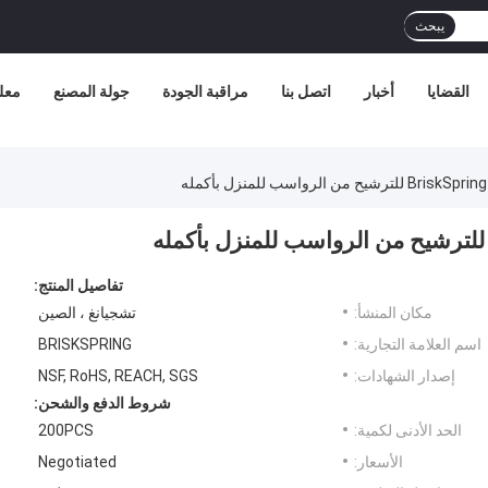
يبحث
القضايا
أخبار
اتصل بنا
مراقبة الجودة
جولة المصنع
معل
تفاصيل المنتج:
مكان المنشأ:
تشجيانغ ، الصين
اسم العلامة التجارية:
BRISKSPRING
إصدار الشهادات:
NSF, RoHS, REACH, SGS
شروط الدفع والشحن:
الحد الأدنى لكمية:
200PCS
الأسعار:
Negotiated