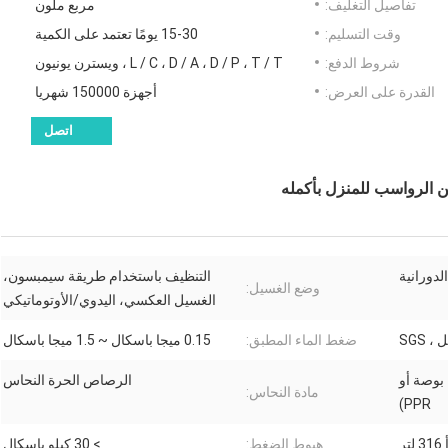
تفاصيل التغليف:
مربع ملون
وقت التسليم:
15-30 يومًا تعتمد على الكمية
شروط الدفع:
L / C ، D / A ، D / P ، T / T ، ويسترن يونيون
القدرة على العرض:
أجهزة 150000 شهريا
اتصل
لدورانية
التنظيف باستخدام طريقة سيمبسون،
وضع الغسيل:
الغسيل العكسي، اليدوي/الأوتوماتيكي
ضغط الماء المطبق:
0.15 ميجا باسكال ~ 1.5 ميجا باسكال
3/4 بوصة (متاح 1/2 بوصة أو 1 بوصة أو
الرصاص الحرة النحاس
مادة النحاس:
PPR)
ر
هبوط الضغط:
> 30 كيلو باسكال