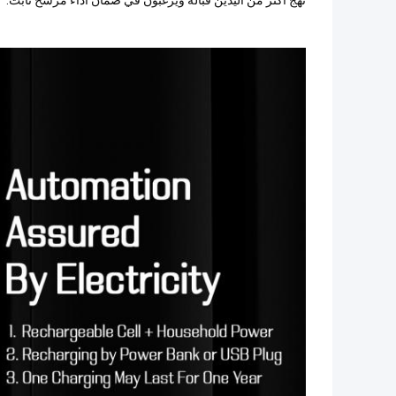
نهج أكثر من اليدين قبالة ويرغبون في ضمان أداء مرشح ثابت.