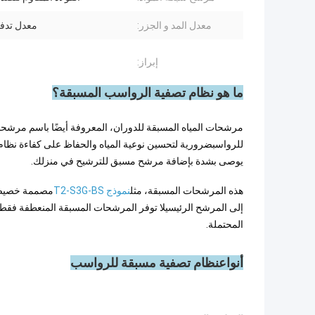
معدل المد و الجزر:
معدل تدف
إبراز:
ما هو نظام تصفية الرواسب المسبقة؟
مرشحات المياه المسبقة للدوران، المعروفة أيضًا باسم مرشحا
للرواسبضرورية لتحسين نوعية المياه والحفاظ على كفاءة نظام ت
يوصى بشدة بإضافة مرشح مسبق للترشيح في منزلك.
هذه المرشحات المسبقة، مثل
نموذج T2-S3G-BS
مصممة خصيصاً 
إلى المرشح الرئيسيلا توفر المرشحات المسبقة المنعطفة فقط مي
المحتملة.
أنواع
نظام تصفية مسبقة للرواسب