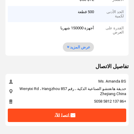
الحد الأدنى
500 قطعة
لكمية
القدرة على
أجهزة 150000 شهريا
العرض
عرض المزيد
تفاصيل الاتصال
Ms. Amanda BS
حديقة هانغتشو الصناعية الذكية ، رقم 857 Wenyixi Rd ، Hangzhou
Zhejiang China
+86 137 5812 5058
ﺎﺘﺼﻟ ﺍﻶﻧ