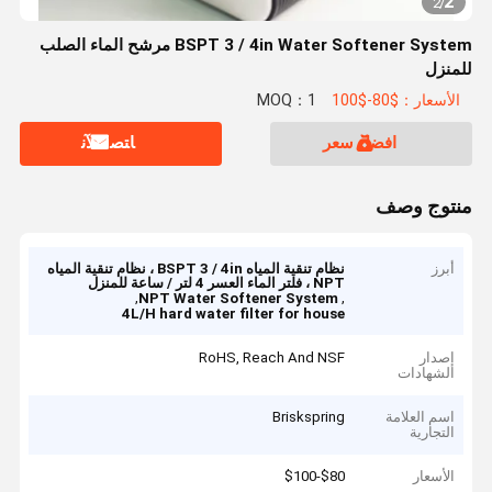
2
2
/
BSPT 3 / 4in Water Softener System مرشح الماء الصلب
للمنزل
الأسعار：$80-$100
MOQ：1
افضل سعر
ﺎﺘﺼﻟ ﺍﻶﻧ
منتوج وصف
أبرز
نظام تنقية المياه BSPT 3 / 4in ، نظام تنقية المياه
NPT ، فلتر الماء العسر 4 لتر / ساعة للمنزل
,
,
NPT Water Softener System
4L/H hard water filter for house
إصدار
RoHS, Reach And NSF
الشهادات
اسم العلامة
Briskspring
التجارية
الأسعار
$80-$100