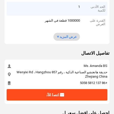
الحد الأدنى
1
لكمية
القدرة على
1000000 قطعة في الشهر
العرض
عرض المزيد
تفاصيل الاتصال
Ms. Amanda BS
حديقة هانغتشو الصناعية الذكية ، رقم 857 Wenyixi Rd ، Hangzhou
Zhejiang China
+86 137 5812 5058
ﺎﺘﺼﻟ ﺍﻶﻧ
احصل على افضل سعر ل