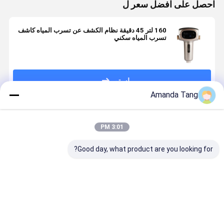
احصل على افضل سعر ل
160 لتر 45 دقيقة نظام الكشف عن تسرب المياه كاشف
تسرب المياه سكني
استمر
Amanda Tang
المنتجات الموصى بها
3:01 PM
Good day, what product are you looking for?
كاشف تسرب
جهاز مراقبة
أجهزة استشعار
نظام الكش
ذكي للمطبخ 4
الدرجة العالية
تسرب المياه
الآلي عن ت
طن / ساعة ،
من النسبة فوق
الآلية للمنازل
المياه في ا
كاشف تسرب
الصوتية لحماية
الذكية مع نظام
المياه التلقائي
تسرب المياه
كشف تسرب
افضل سعر
افضل سعر
افضل سعر
افضل سع