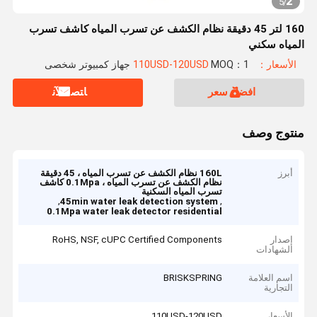
2
5
/
160 لتر 45 دقيقة نظام الكشف عن تسرب المياه كاشف تسرب
المياه سكني
الأسعار：110USD-120USD
MOQ：1 جهاز كمبيوتر شخصى
افضل سعر
ﺎﺘﺼﻟ ﺍﻶﻧ
منتوج وصف
أبرز
160L نظام الكشف عن تسرب المياه ، 45 دقيقة
نظام الكشف عن تسرب المياه ، 0.1Mpa كاشف
تسرب المياه السكنية
,
,
45min water leak detection system
0.1Mpa water leak detector residential
إصدار
RoHS, NSF, cUPC Certified Components
الشهادات
اسم العلامة
BRISKSPRING
التجارية
الأسعار
110USD-120USD