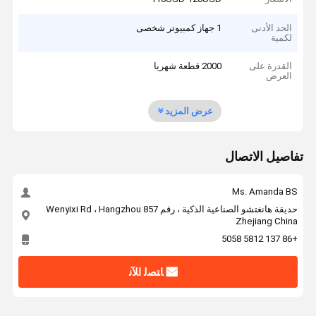
الحد الأدنى
1 جهاز كمبيوتر شخصى
لكمية
القدرة على
2000 قطعة شهريا
العرض
عرض المزيد
تفاصيل الاتصال
Ms. Amanda BS
حديقة هانغتشو الصناعية الذكية ، رقم 857 Wenyixi Rd ، Hangzhou
Zhejiang China
+86 137 5812 5058
ﺎﺘﺼﻟ ﺍﻶﻧ