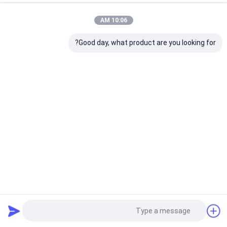
10:06 AM
Good day, what product are you looking for?
2024 مبيعات ساخنة العناية بالبشرة الجمال المطبخ المنزلي 1440
عالمية تناسب تنظيف أعمق مولد الفقاعات النانوية الميكرو
مولد الفقاعات الدقيقة جداً
2026-04-30
21 الرؤى